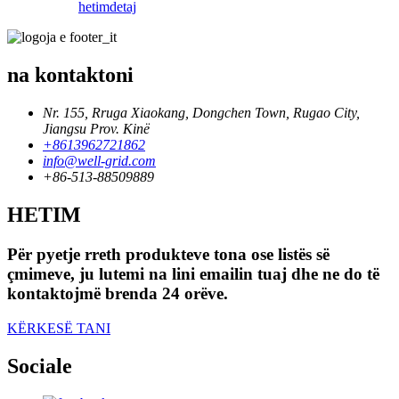
hetim
detaj
na kontaktoni
Nr. 155, Rruga Xiaokang, Dongchen Town, Rugao City,
Jiangsu Prov. Kinë
+8613962721862
info@well-grid.com
+86-513-88509889
HETIM
Për pyetje rreth produkteve tona ose listës së
çmimeve, ju lutemi na lini emailin tuaj dhe ne do të
kontaktojmë brenda 24 orëve.
KËRKESË TANI
Sociale