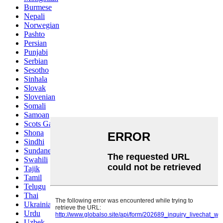
Burmese
Nepali
Norwegian
Pashto
Persian
Punjabi
Serbian
Sesotho
Sinhala
Slovak
Slovenian
Somali
Samoan
Scots Gaelic
Shona
Sindhi
Sundanese
Swahili
Tajik
Tamil
Telugu
Thai
Ukrainian
Urdu
Uzbek