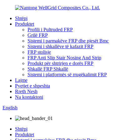
Shtëpi
Produktet
Profili i Pultruded FRP
Grilë FRP
Sistemi i parmakëve FRP dhe pjesët Bmc
Sistemi i shkallëve të kafazit FRP
FRP stolisje
FRP Anti Slip Stair Nosing And Strip
Produkt për shtrirjen e dorës FRP
Shkallë FRP Shkallë
Sistemi i platformës së rrugëkalimit FRP
Lajme
Pyetjet e shpeshta
Rreth Nesh
Na kontaktoni
English
Shtëpi
Produktet