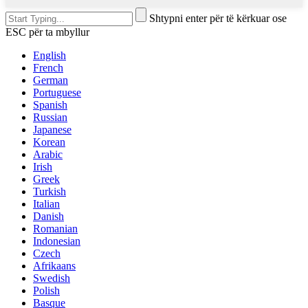
Shtypni enter për të kërkuar ose
ESC për ta mbyllur
English
French
German
Portuguese
Spanish
Russian
Japanese
Korean
Arabic
Irish
Greek
Turkish
Italian
Danish
Romanian
Indonesian
Czech
Afrikaans
Swedish
Polish
Basque