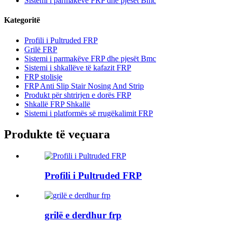
Sistemi i parmakëve FRP dhe pjesët Bmc
Kategoritë
Profili i Pultruded FRP
Grilë FRP
Sistemi i parmakëve FRP dhe pjesët Bmc
Sistemi i shkallëve të kafazit FRP
FRP stolisje
FRP Anti Slip Stair Nosing And Strip
Produkt për shtrirjen e dorës FRP
Shkallë FRP Shkallë
Sistemi i platformës së rrugëkalimit FRP
Produkte të veçuara
Profili i Pultruded FRP
grilë e derdhur frp