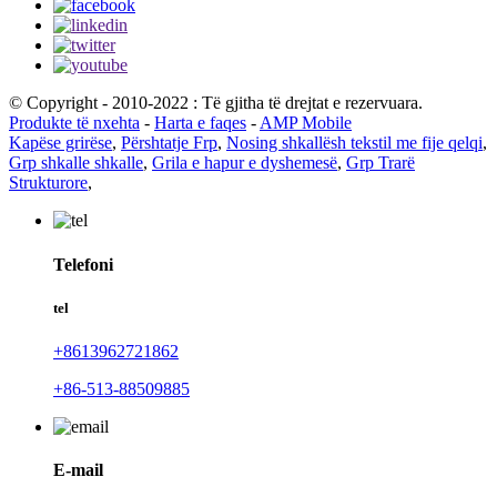
© Copyright - 2010-2022 : Të gjitha të drejtat e rezervuara.
Produkte të nxehta
-
Harta e faqes
-
AMP Mobile
Kapëse grirëse
,
Përshtatje Frp
,
Nosing shkallësh tekstil me fije qelqi
,
Grp shkalle shkalle
,
Grila e hapur e dyshemesë
,
Grp Trarë
Strukturore
,
Telefoni
tel
+8613962721862
+86-513-88509885
E-mail