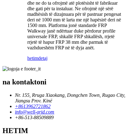
dhe ne do ta ofrojmë atë plotësisht të fabrikuar
dhe gati për ta instaluar. Ne ofrojmë një sërë
madhësish të dizajnuara për të pastruar pengesat
deri në 1000 mm të larta me një hapësirë ​​deri në
1500 mm. Platforma jonë standarde FRP
Walkway janë ndërtuar duke përdorur profile
universale FRP, shkallë FRP shkallësh, rrjetë
rrjetë të hapur FRP 38 mm dhe parmak të
vazhdueshëm FRP në të dyja anët.
hetim
detaj
na kontaktoni
Nr. 155, Rruga Xiaokang, Dongchen Town, Rugao City,
Jiangsu Prov. Kinë
+8613962721862
info@well-grid.com
+86-513-88509889
HETIM