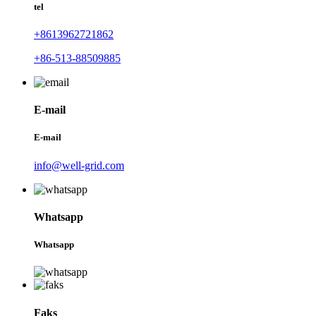
tel
+8613962721862
+86-513-88509885
E-mail
E-mail
info@well-grid.com
Whatsapp
Whatsapp
Faks