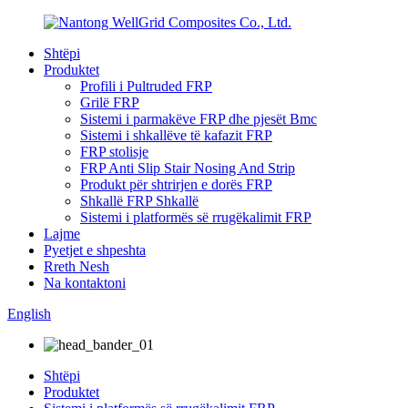
Shtëpi
Produktet
Profili i Pultruded FRP
Grilë FRP
Sistemi i parmakëve FRP dhe pjesët Bmc
Sistemi i shkallëve të kafazit FRP
FRP stolisje
FRP Anti Slip Stair Nosing And Strip
Produkt për shtrirjen e dorës FRP
Shkallë FRP Shkallë
Sistemi i platformës së rrugëkalimit FRP
Lajme
Pyetjet e shpeshta
Rreth Nesh
Na kontaktoni
English
Shtëpi
Produktet