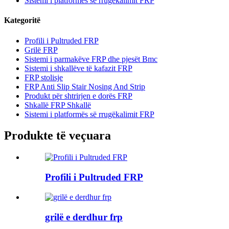
Sistemi i platformës së rrugëkalimit FRP
Kategoritë
Profili i Pultruded FRP
Grilë FRP
Sistemi i parmakëve FRP dhe pjesët Bmc
Sistemi i shkallëve të kafazit FRP
FRP stolisje
FRP Anti Slip Stair Nosing And Strip
Produkt për shtrirjen e dorës FRP
Shkallë FRP Shkallë
Sistemi i platformës së rrugëkalimit FRP
Produkte të veçuara
Profili i Pultruded FRP
grilë e derdhur frp