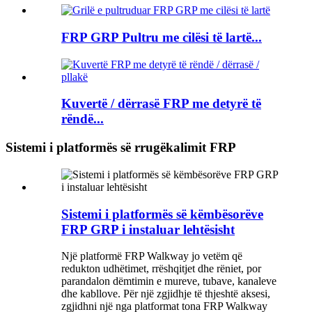
FRP GRP Pultru me cilësi të lartë...
Kuvertë / dërrasë FRP me detyrë të
rëndë...
Sistemi i platformës së rrugëkalimit FRP
Sistemi i platformës së këmbësorëve
FRP GRP i instaluar lehtësisht
Një platformë FRP Walkway jo vetëm që
redukton udhëtimet, rrëshqitjet dhe rëniet, por
parandalon dëmtimin e mureve, tubave, kanaleve
dhe kabllove. Për një zgjidhje të thjeshtë aksesi,
zgjidhni një nga platformat tona FRP Walkway