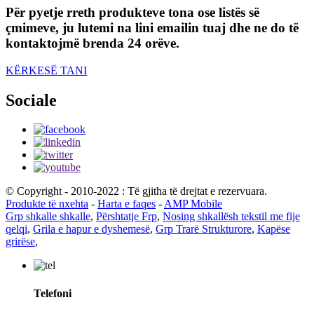
Për pyetje rreth produkteve tona ose listës së
çmimeve, ju lutemi na lini emailin tuaj dhe ne do të
kontaktojmë brenda 24 orëve.
KËRKESË TANI
Sociale
© Copyright - 2010-2022 : Të gjitha të drejtat e rezervuara.
Produkte të nxehta
-
Harta e faqes
-
AMP Mobile
Grp shkalle shkalle
,
Përshtatje Frp
,
Nosing shkallësh tekstil me fije
qelqi
,
Grila e hapur e dyshemesë
,
Grp Trarë Strukturore
,
Kapëse
grirëse
,
Telefoni