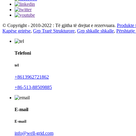
© Copyright - 2010-2022 : Të gjitha të drejtat e rezervuara.
Produkte 
Kapëse grirëse
,
Grp Trarë Strukturore
,
Grp shkalle shkalle
,
Përshtatje
Telefoni
tel
+8613962721862
+86-513-88509885
E-mail
E-mail
info@well-grid.com