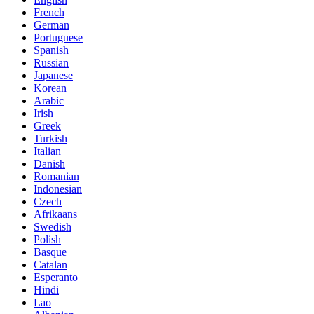
French
German
Portuguese
Spanish
Russian
Japanese
Korean
Arabic
Irish
Greek
Turkish
Italian
Danish
Romanian
Indonesian
Czech
Afrikaans
Swedish
Polish
Basque
Catalan
Esperanto
Hindi
Lao