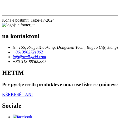
Koha e postimit: Tetor-17-2024
na kontaktoni
Nr. 155, Rruga Xiaokang, Dongchen Town, Rugao City, Jiangs
+8613962721862
info@well-grid.com
+86-513-88509889
HETIM
Për pyetje rreth produkteve tona ose listës së çmimeve
KËRKESË TANI
Sociale