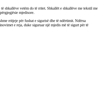
ë shkallëve vetëm do të rritet. Shkallët e shkallëve me tekstil me
përgjegjësie mjedisore.
shme rritjeje për fushat e sigurisë dhe të ndërtimit. Ndërsa
inovimet e reja, duke siguruar një mjedis më të sigurt për të