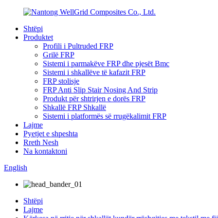
Shtëpi
Produktet
Profili i Pultruded FRP
Grilë FRP
Sistemi i parmakëve FRP dhe pjesët Bmc
Sistemi i shkallëve të kafazit FRP
FRP stolisje
FRP Anti Slip Stair Nosing And Strip
Produkt për shtrirjen e dorës FRP
Shkallë FRP Shkallë
Sistemi i platformës së rrugëkalimit FRP
Lajme
Pyetjet e shpeshta
Rreth Nesh
Na kontaktoni
English
Shtëpi
Lajme