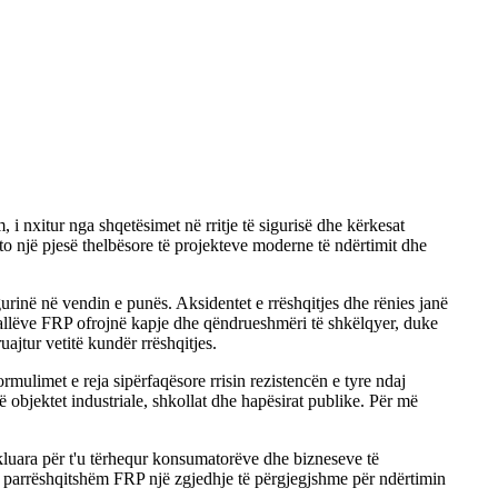
m, i nxitur nga shqetësimet në rritje të sigurisë dhe kërkesat
 ato një pjesë thelbësore të projekteve moderne të ndërtimit dhe
igurinë në vendin e punës. Aksidentet e rrëshqitjes dhe rënies janë
hkallëve FRP ofrojnë kapje dhe qëndrueshmëri të shkëlqyer, duke
uajtur vetitë kundër rrëshqitjes.
rmulimet e reja sipërfaqësore rrisin rezistencën e tyre ndaj
objektet industriale, shkollat ​​dhe hapësirat publike. Për më
ikluara për t'u tërhequr konsumatorëve dhe bizneseve të
 e parrëshqitshëm FRP një zgjedhje të përgjegjshme për ndërtimin