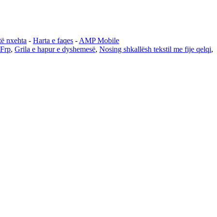
të nxehta
-
Harta e faqes
-
AMP Mobile
 Frp
,
Grila e hapur e dyshemesë
,
Nosing shkallësh tekstil me fije qelqi
,