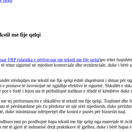
je qelqi
stil me fije qelqi
uar FRP (plastika e përforcuar me tekstil me fije qelqi)
po rritet fuqishë
r të rritur sigurinë në mjediset komerciale dhe rezidenciale, duke i bërë
undër rrëshqitjes me tekstil me fije qelqi është shqetësimi i shtuar për s
t e pronave të investojnë në zgjidhje efektive të sigurisë. Shkallët e s
por e fortë i lejon ata të përballojnë trafikun e rëndë të këmbëve duke r
ë tej performancën e shkallëve të tekstil me fije qelqi. Trajtimet dhe fo
o të përshtatshme për t'u përdorur në një sërë mjedisesh, duke përfshirë 
ejtë, duke minimizuar ndërprerjet dhe kostot e punës për biznesin tuaj.
dhues tani po prodhojnë hapa tekstil me fije qelqi nga materiale të ric
ë të gjerë të industrisë drejt praktikave të gjelbra, duke i bërë hapat