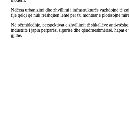
modern.
Ndërsa urbanizimi dhe zhvillimi i infrastrukturës vazhdojnë të zgj
fije qelqi që nuk rrëshqiten lehtë për t'u montuar e plotësojnë m
Në përmbledhje, perspektivat e zhvillimit të shkallëve anti-rrëshqit
industritë i japin përparësi sigurisë dhe qëndrueshmërisë, hapat e 
gjithë.