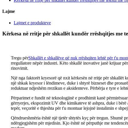
Kërkesa në rritje për shkallët kundër rrëshqitjes me tekstil me fi
Lajme
Lajmet e produkteve
Kërkesa në rritje për shkallët kundër rrëshqitjes me tek
Tregu për
Shkallët e shkallëve që nuk rrëshqiten lehtë për t'u mont
rregullatore nëpër industri. Këto shkallë inovative janë krijuar pë
rinovimit.
Një nga faktorët kryesorë që nxit kërkesën në rritje për shkallët k
një shkak kryesor i lëndimeve, duke i shtyrë bizneset dhe pronarë
reduktuar ndjeshëm rrezikun e aksidenteve. Përbërja e tyre e lehtë 
Përparimet e fundit në teknologjinë e prodhimit kanë përmirësuar m
gërryerjes, ekspozimit UV dhe kimikateve të ashpra, duke i bërë at
tepër, veçoritë e thjeshta për t'u montuar lejojnë instalimin e shp
Qëndrueshmëria është një tjetër shtytës kyç për tregun. Shumë pro
ndërgjegjshëm për mjedisin. Kjo është në përputhje me tendencën m