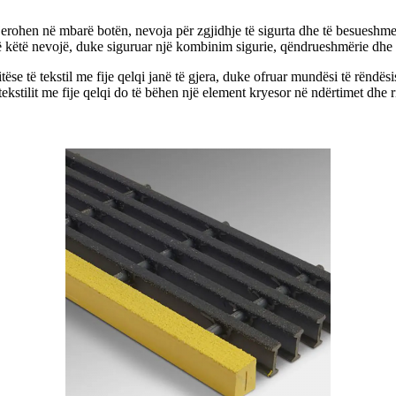
erohen në mbarë botën, nevoja për zgjidhje të sigurta dhe të besueshme t
irë këtë nevojë, duke siguruar një kombinim sigurie, qëndrueshmërie dhe 
ëse të tekstil me fije qelqi janë të gjera, duke ofruar mundësi të rëndësi
tekstilit me fije qelqi do të bëhen një element kryesor në ndërtimet dhe r