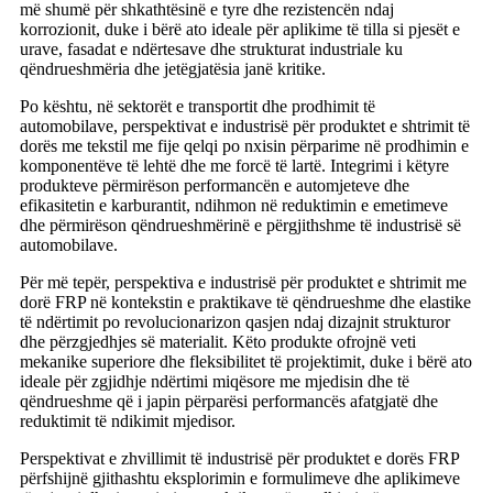
më shumë për shkathtësinë e tyre dhe rezistencën ndaj
korrozionit, duke i bërë ato ideale për aplikime të tilla si pjesët e
urave, fasadat e ndërtesave dhe strukturat industriale ku
qëndrueshmëria dhe jetëgjatësia janë kritike.
Po kështu, në sektorët e transportit dhe prodhimit të
automobilave, perspektivat e industrisë për produktet e shtrimit të
dorës me tekstil me fije qelqi po nxisin përparime në prodhimin e
komponentëve të lehtë dhe me forcë të lartë. Integrimi i këtyre
produkteve përmirëson performancën e automjeteve dhe
efikasitetin e karburantit, ndihmon në reduktimin e emetimeve
dhe përmirëson qëndrueshmërinë e përgjithshme të industrisë së
automobilave.
Për më tepër, perspektiva e industrisë për produktet e shtrimit me
dorë FRP në kontekstin e praktikave të qëndrueshme dhe elastike
të ndërtimit po revolucionarizon qasjen ndaj dizajnit strukturor
dhe përzgjedhjes së materialit. Këto produkte ofrojnë veti
mekanike superiore dhe fleksibilitet të projektimit, duke i bërë ato
ideale për zgjidhje ndërtimi miqësore me mjedisin dhe të
qëndrueshme që i japin përparësi performancës afatgjatë dhe
reduktimit të ndikimit mjedisor.
Perspektivat e zhvillimit të industrisë për produktet e dorës FRP
përfshijnë gjithashtu eksplorimin e formulimeve dhe aplikimeve