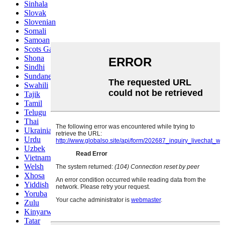
Sinhala
Slovak
Slovenian
Somali
Samoan
Scots Gaelic
Shona
Sindhi
Sundanese
Swahili
Tajik
Tamil
Telugu
Thai
Ukrainian
Urdu
Uzbek
Vietnamese
Welsh
Xhosa
Yiddish
Yoruba
Zulu
Kinyarwanda
Tatar