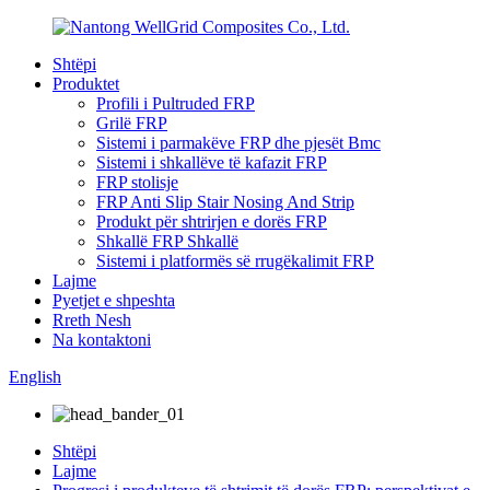
Shtëpi
Produktet
Profili i Pultruded FRP
Grilë FRP
Sistemi i parmakëve FRP dhe pjesët Bmc
Sistemi i shkallëve të kafazit FRP
FRP stolisje
FRP Anti Slip Stair Nosing And Strip
Produkt për shtrirjen e dorës FRP
Shkallë FRP Shkallë
Sistemi i platformës së rrugëkalimit FRP
Lajme
Pyetjet e shpeshta
Rreth Nesh
Na kontaktoni
English
Shtëpi
Lajme