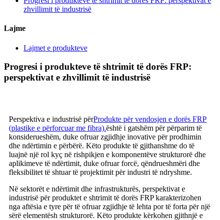
Progresi i produkteve të shtrimit të dorës FRP: perspektivat e
zhvillimit të industrisë
Lajme
Lajmet e produkteve
Progresi i produkteve të shtrimit të dorës FRP:
perspektivat e zhvillimit të industrisë
Perspektiva e industrisë për
Produkte për vendosjen e dorës FRP
(plastike e përforcuar me fibra).
është i gatshëm për përparim të
konsiderueshëm, duke ofruar zgjidhje inovative për prodhimin
dhe ndërtimin e përbërë. Këto produkte të gjithanshme do të
luajnë një rol kyç në rishpikjen e komponentëve strukturorë dhe
aplikimeve të ndërtimit, duke ofruar forcë, qëndrueshmëri dhe
fleksibilitet të shtuar të projektimit për industri të ndryshme.
Në sektorët e ndërtimit dhe infrastrukturës, perspektivat e
industrisë për produktet e shtrimit të dorës FRP karakterizohen
nga aftësia e tyre për të ofruar zgjidhje të lehta por të forta për një
sërë elementësh strukturorë. Këto produkte kërkohen gjithnjë e