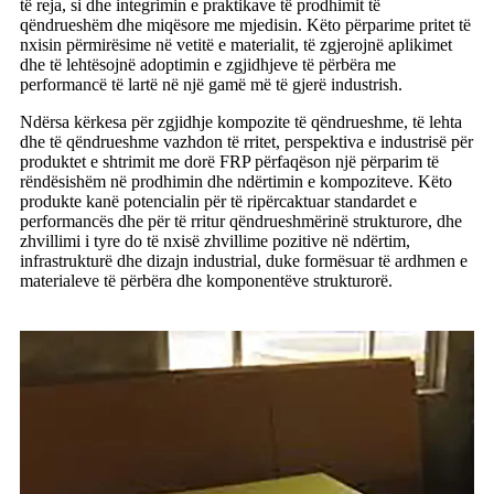
të reja, si dhe integrimin e praktikave të prodhimit të
qëndrueshëm dhe miqësore me mjedisin. Këto përparime pritet të
nxisin përmirësime në vetitë e materialit, të zgjerojnë aplikimet
dhe të lehtësojnë adoptimin e zgjidhjeve të përbëra me
performancë të lartë në një gamë më të gjerë industrish.
Ndërsa kërkesa për zgjidhje kompozite të qëndrueshme, të lehta
dhe të qëndrueshme vazhdon të rritet, perspektiva e industrisë për
produktet e shtrimit me dorë FRP përfaqëson një përparim të
rëndësishëm në prodhimin dhe ndërtimin e kompoziteve. Këto
produkte kanë potencialin për të ripërcaktuar standardet e
performancës dhe për të rritur qëndrueshmërinë strukturore, dhe
zhvillimi i tyre do të nxisë zhvillime pozitive në ndërtim,
infrastrukturë dhe dizajn industrial, duke formësuar të ardhmen e
materialeve të përbëra dhe komponentëve strukturorë.