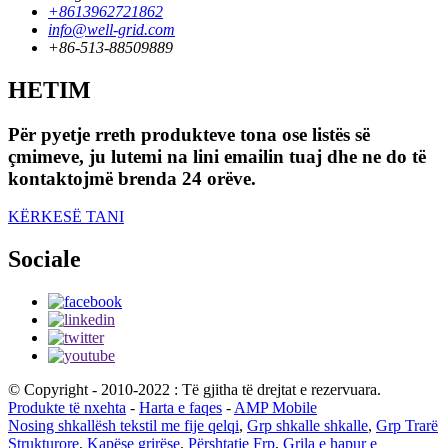
+8613962721862
info@well-grid.com
+86-513-88509889
HETIM
Për pyetje rreth produkteve tona ose listës së
çmimeve, ju lutemi na lini emailin tuaj dhe ne do të
kontaktojmë brenda 24 orëve.
KËRKESË TANI
Sociale
© Copyright - 2010-2022 : Të gjitha të drejtat e rezervuara.
Produkte të nxehta
-
Harta e faqes
-
AMP Mobile
Nosing shkallësh tekstil me fije qelqi
,
Grp shkalle shkalle
,
Grp Trarë
Strukturore
,
Kapëse grirëse
,
Përshtatje Frp
,
Grila e hapur e