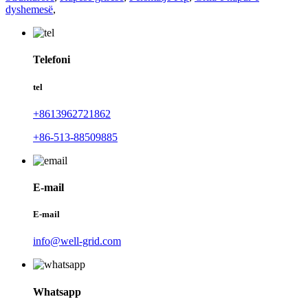
dyshemesë
,
Telefoni
tel
+8613962721862
+86-513-88509885
E-mail
E-mail
info@well-grid.com
Whatsapp